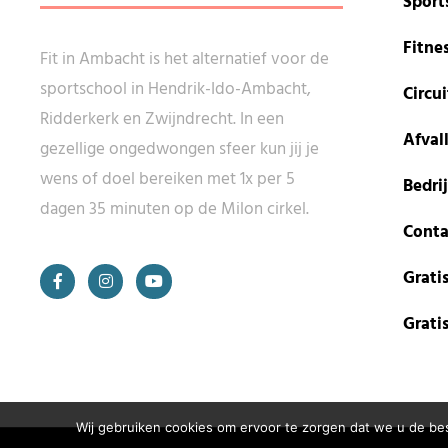
Sport
Fitne
Fit in Ambacht is het alternatief voor de
sportschool in Hendrik-Ido-Ambacht,
Circui
Ridderkerk en Zwijndrecht. In een
Afval
gezellige ongedwongen sfeer kun jij je
wens of doel bereiken met 1x per 5
Bedrij
dagen 35 minuten op de Milon cirkel.
Conta
Gratis
Grati
Wij gebruiken cookies om ervoor te zorgen dat we u de bes