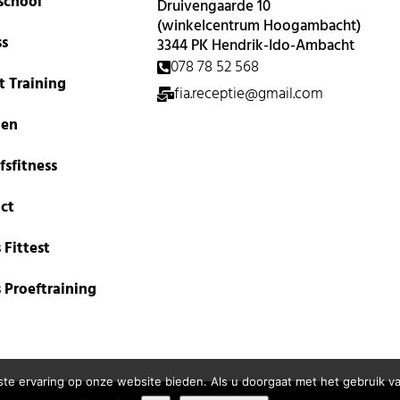
school
Druivengaarde 10
(winkelcentrum Hoogambacht)
ss
3344 PK Hendrik-Ido-Ambacht
078 78 52 568
t Training
fia.receptie@gmail.com
len
fsfitness
ct
 Fittest
s Proeftraining
te ervaring op onze website bieden. Als u doorgaat met het gebruik va