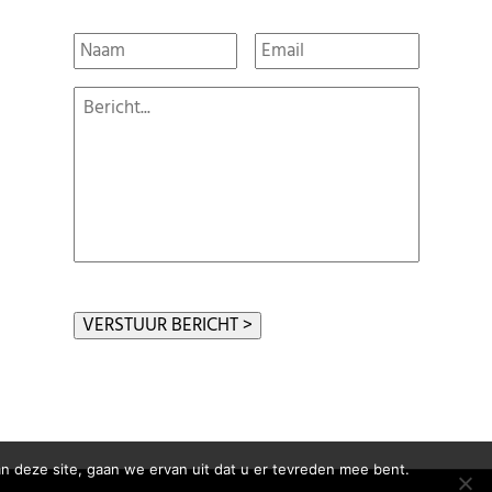
Naam
*
Email
*
Bericht
*
n deze site, gaan we ervan uit dat u er tevreden mee bent.