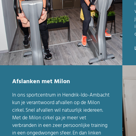
el wordt je uitgedaagd om
Ik ben fy
Afslanken met Milon
t kleine stapjes uit je
gegaan. Ma
omen. En dan merk ik dat
Toen ik doo
In ons sportcentrum in Hendrik-Ido-Ambacht
Die kleine stapjes zorgen
"milonnen",
kun je verantwoord afvallen op de Milon
e periode voor een grote
had geda
cirkel. Snel afvallen wil natuurlijk iedereen.
Met de Milon cirkel ga je meer vet
oruitgang.
on
verbranden in een zeer persoonlijke training
in een ongedwongen sfeer. En dan linken
Marleen