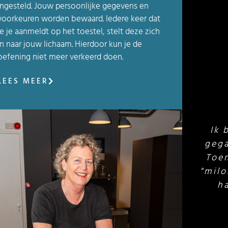
ingesteld. Jouw persoonlijke gegevens en
voorkeuren worden bewaard. Iedere keer dat
je je aanmeldt op het toestel, stelt deze zich
in naar jouw lichaam. Hierdoor kun je de
oefening niet meer verkeerd doen.
LEES MEER
siek en ook conditioneel vooruit
Ik vi
ar... je moet het wel volhouden.
Het 
r een blessure tijdelijk niet kon
de
 merkte ik dat een een stap terug
an toen ik weer begon. Het is
derhoud voor je lichaam.
Peter