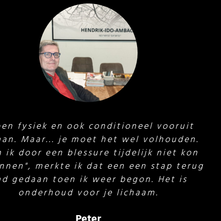
nd het een fijn, toegankelijk programma.
is allereerst gemakkelijk in te passen in
 dag, doordat het maar 35 minuten is.
Erika