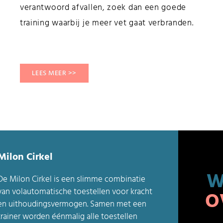
verantwoord afvallen, zoek dan een goede
training waarbij je meer vet gaat verbranden.
LEES MEER >>
Milon Cirkel
W
De Milon Cirkel is een slimme combinatie
van volautomatische toestellen voor kracht
O
en uithoudingsvermogen. Samen met een
trainer worden éénmalig alle toestellen