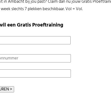
Fit in Ambacht bij jou past? Claim dan nu jouw Gratis Proeftrain
 week slechts 7 plekken beschikbaar. Vol = Vol.
 wil een Gratis Proeftraining
*
on
*