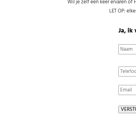
Wil je zelf een keer ervaren of 
LET OP: elke
Ja, ik
Naam
Telefo
E-
mail
*