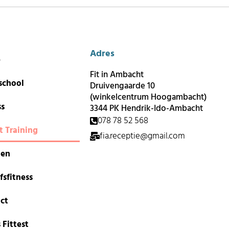
Adres
e
Fit in Ambacht
school
Druivengaarde 10
(winkelcentrum Hoogambacht)
ss
3344 PK Hendrik-Ido-Ambacht
078 78 52 568
t Training
fia.receptie@gmail.com
len
fsfitness
ct
 Fittest